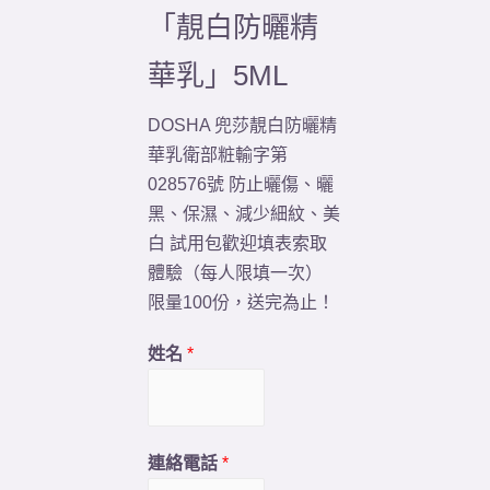
「靚白防曬精
華乳」5ML
DOSHA 兜莎靚白防曬精
華乳衛部粧輸字第
028576號 防止曬傷、曬
黑、保濕、減少細紋、美
白 試用包歡迎填表索取
體驗（每人限填一次）
限量100份，送完為止！
姓名
*
連絡電話
*