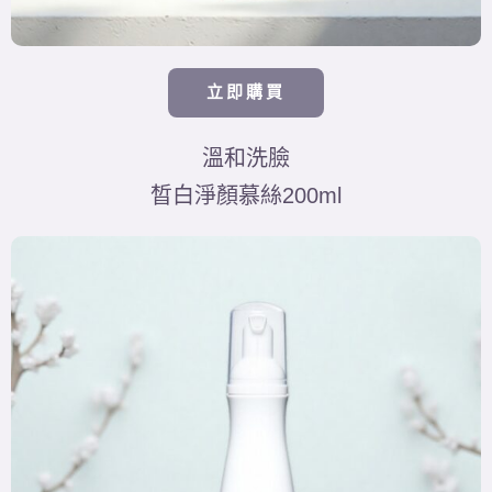
立即購買
溫和洗臉
晳白淨顏慕絲200ml