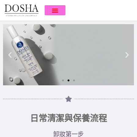
清爽水感最
剛好
日常清潔與保養流程
日常保養最
佳首選
卸妝第一步